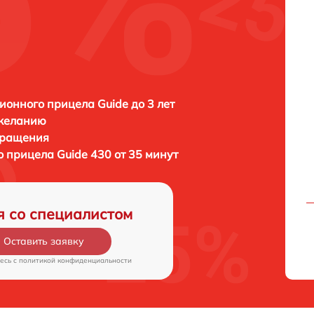
ионного прицела Guide до 3 лет
 желанию
бращения
го прицела
Guide 430 от 35 минут
я со специалистом
Оставить заявку
есь c
политикой конфиденциальности