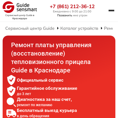
+7 (861) 212-36-12
Ежедневно с 9:00 до 21:00
Позвонить
мне утром
Сервисный центр Guide
в
Краснодаре
Сервисный центр Guide
Каталог устройств
Ремон
Ремонт платы управления
(восстановление)
тепловизионного прицела
Guide в Краснодаре
Официальный сервис
Гарантийное обслуживание
до 3 лет
Диагностика за наш счет,
ремонт по желанию
Бесплатный выезд курьера
в день обращения