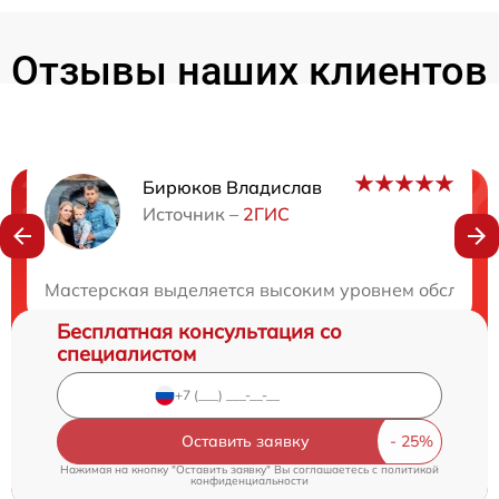
Отзывы наших клиентов
Бирюков Владислав
Нужна консультация?
Источник –
2ГИС
Закажите бесплатную консультацию
Мастерская выделяется высоким уровнем обслужив
Бесплатная консультация со
специалистом
Оставить заявку
Нажимая на кнопку "Оставить заявку" Вы соглашаетесь c
политикой
конфиденциальности