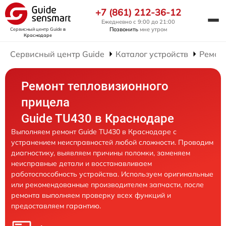
+7 (861) 212-36-12
Ежедневно с 9:00 до 21:00
Позвонить
мне утром
Сервисный центр Guide
в
Краснодаре
Сервисный центр Guide
Каталог устройств
Ремон
Ремонт тепловизионного
прицела
Guide TU430 в Краснодаре
Выполняем ремонт Guide TU430 в Краснодаре с
устранением неисправностей любой сложности. Проводим
диагностику, выявляем причины поломки, заменяем
неисправные детали и восстанавливаем
работоспособность устройства. Используем оригинальные
или рекомендованные производителем запчасти, после
ремонта выполняем проверку всех функций и
предоставляем гарантию.