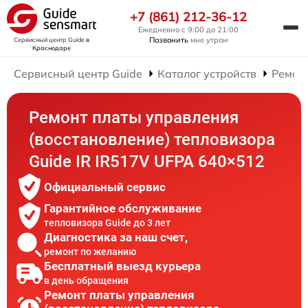
+7 (861) 212-36-12
Ежедневно с 9:00 до 21:00
Позвонить
мне утром
Сервисный центр Guide
в
Краснодаре
Сервисный центр Guide
Каталог устройств
Ремон
Ремонт платы управления
(восстановление) тепловизора
Guide IR IR517V UFPA 640×512
Официальный сервис
Гарантийное обслуживание
тепловизора Guide до 3 лет
Диагностика за наш счет,
ремонт по желанию
Бесплатный выезд курьера
в день обращения
Ремонт платы управления