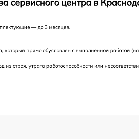
ва сервисного центра в Краснод
от 60 мин
мплектующие — до 3 месяцев.
от 60 мин
а, который прямо обусловлен с выполненной работой (н
от 60 мин
из строя, утрата работоспособности или несоответств
от 60 мин
от 60 мин
от 60 мин
от 60 мин
от 60 мин