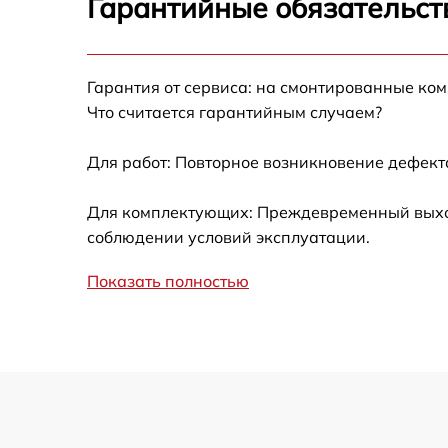
Гарантийные обязательст
Калибровка и настройка тепловизора
Гарантия от сервиса: на смонтированные ко
Ремонт встроенного дальнометра и
Что считается гарантийным случаем?
других устройств
Для работ: Повторное возникновение дефект
Замена микросхемы логики
Для комплектующих: Преждевременный выход 
Замена ключей управления
соблюдении условий эксплуатации.
Ремонт цепи питания
Показать полностью
Замена USB порта
Замена процессора
Замена аккумулятора