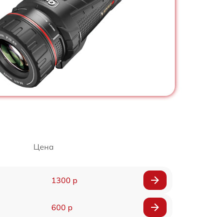
Цена
1300 р
600 р