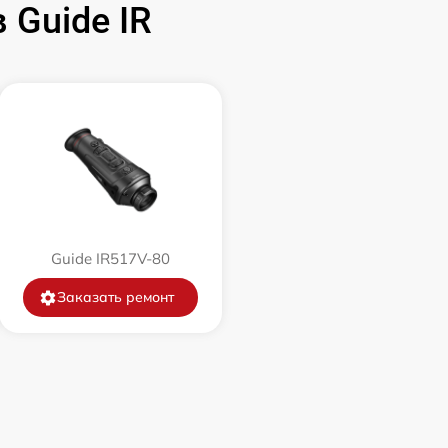
Guide IR
1500 р
750 р
450 р
750 р
Guide IR517V-80
850 р
Заказать ремонт
850 р
650 р