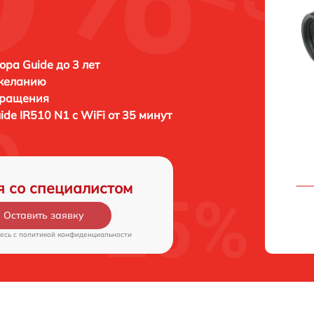
ора Guide до 3 лет
 желанию
бращения
ide IR510 N1 c WiFi от 35 минут
я со специалистом
Оставить заявку
есь c
политикой конфиденциальности