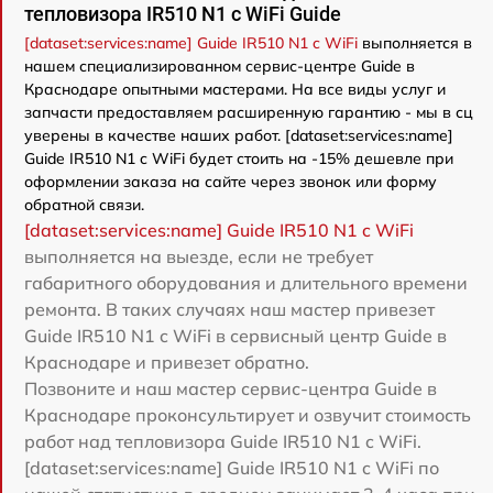
тепловизора IR510 N1 c WiFi Guide
[dataset:services:name] Guide IR510 N1 c WiFi
выполняется в
нашем специализированном сервис-центре Guide в
Краснодаре опытными мастерами. На все виды услуг и
запчасти предоставляем расширенную гарантию - мы в сц
уверены в качестве наших работ. [dataset:services:name]
Guide IR510 N1 c WiFi будет стоить на -15% дешевле при
оформлении заказа на сайте через звонок или форму
обратной связи.
[dataset:services:name] Guide IR510 N1 c WiFi
выполняется на выезде, если не требует
габаритного оборудования и длительного времени
ремонта. В таких случаях наш мастер привезет
Guide IR510 N1 c WiFi в сервисный центр Guide в
Краснодаре и привезет обратно.
Позвоните и наш мастер сервис-центра Guide в
Краснодаре проконсультирует и озвучит стоимость
работ над тепловизора Guide IR510 N1 c WiFi.
[dataset:services:name] Guide IR510 N1 c WiFi по