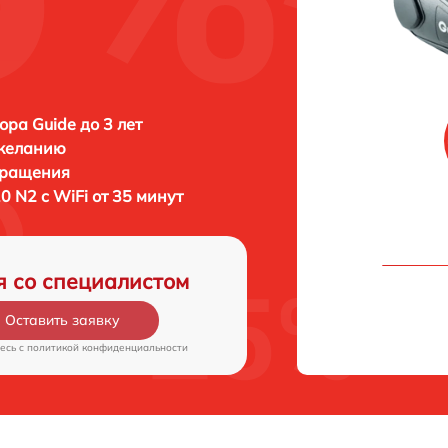
ора Guide до 3 лет
 желанию
бращения
0 N2 c WiFi от 35 минут
я со специалистом
Оставить заявку
есь c
политикой конфиденциальности