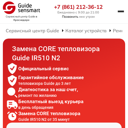
+7 (861) 212-36-12
Ежедневно с 9:00 до 21:00
Позвонить
мне утром
Сервисный центр Guide
в
Краснодаре
Сервисный центр Guide
Каталог устройств
Ремон
Замена CORE тепловизора
Guide IR510 N2
Официальный сервис
Гарантийное обслуживание
тепловизора Guide до 3 лет
Диагностика за наш счет,
ремонт по желанию
Бесплатный выезд курьера
в день обращения
Замена CORE тепловизора
Guide IR510 N2 от 35 минут