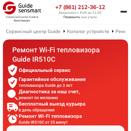
+7 (861) 212-36-12
Ежедневно с 9:00 до 21:00
Позвонить
мне утром
Сервисный центр Guide
в
Краснодаре
Сервисный центр Guide
Каталог устройств
Ремон
Ремонт Wi-Fi тепловизора
Guide IR510C
Официальный сервис
Гарантийное обслуживание
тепловизора Guide до 3 лет
Диагностика за наш счет,
ремонт по желанию
Бесплатный выезд курьера
в день обращения
Ремонт Wi-Fi тепловизора
Guide IR510C от 35 минут