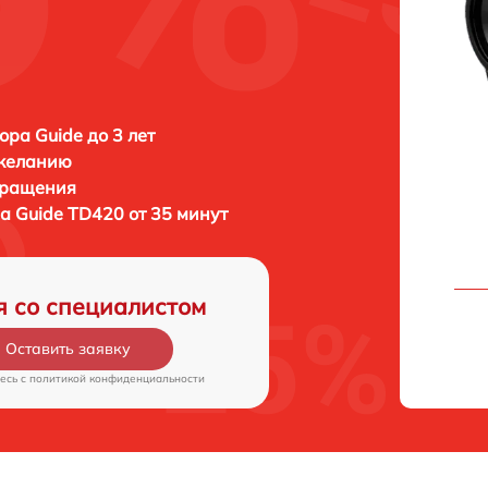
ора Guide до 3 лет
 желанию
бращения
ра
Guide TD420 от 35 минут
я со специалистом
Оставить заявку
есь c
политикой конфиденциальности