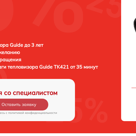
ора Guide до 3 лет
 желанию
бращения
аги тепловизора
Guide TK421 от 35 минут
я со специалистом
Оставить заявку
есь c
политикой конфиденциальности