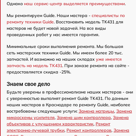
Однако
наш сервис-центр выделяется преимуществами
.
Мы ремонтируем Guide. Наши мастера -
специалисты по
ремонту техники Guide
. Восстановить модель TK431 для
мастеров не будет новой задачей. На все виды
проведенных работ у нас имеется гарантия.
Минимальные сроки выполнения ремонта. Мы большая
сеть мастерских техники Guide. Мы имеем более 20 тыс.
запчастей. И возможно на наших складах
уже имеется
запчасть на модель TK431
. При заказе ремонта на сайте -
предоставляется скидка -25%.
Знаем свое дело
Будьте уверены в профессионализме наших мастеров - они
с уверенностью выполнят ремонт Guide TK431. По данным
наших мастеров в Краснодаре по ремонту Guide, наиболее
востребованы следующие услуги:
Замена матрицы
,
Замена
микросхемы усилителя
,
Замена шим контроллера
,
Замена
объективов с улучшением характеристик
,
Ремонт
электронно-лучевой трубки
,
Ремонт контроллеров
,
Замена