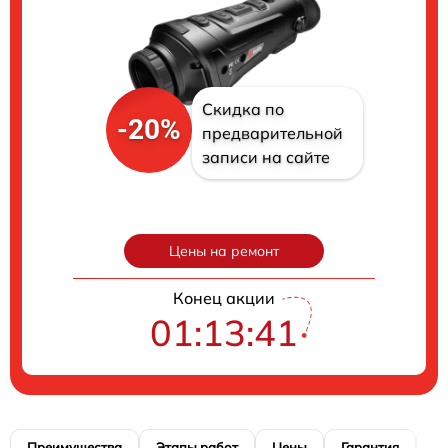
Скидка по
-20%
предварительной
записи на сайте
Цены на ремонт
Конец акции
01:13:40
Преимущества
Этапы работ
Цены
Гарантия
М