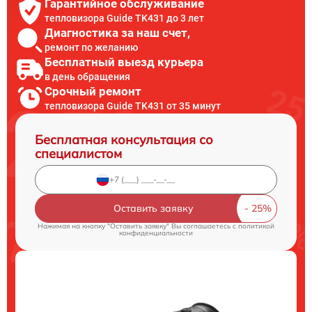
Гарантийное обслуживание
тепловизора Guide TK431 до 3 лет
Диагностика за наш счет,
ремонт по желанию
Бесплатный выезд курьера
в день обращения
Срочный ремонт
тепловизора Guide TK431 от 35 минут
Бесплатная консультация со
специалистом
Оставить заявку
Нажимая на кнопку "Оставить заявку" Вы соглашаетесь c
политикой
конфиденциальности