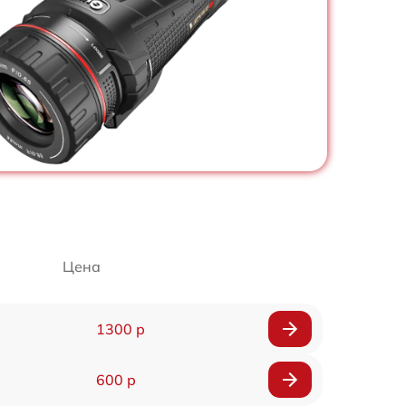
Цена
1300 р
600 р