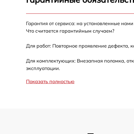
Калибровка и настройка тепловизора
Гарантия от сервиса: на установленные нами
Ремонт встроенного дальнометра и
Что считается гарантийным случаем?
других устройств
Для работ: Повторное проявление дефекта, 
Замена микросхемы логики
Для комплектующих: Внезапная поломка, отк
Замена ключей управления
эксплуатации.
Ремонт цепи питания
Показать полностью
Замена USB порта
Замена процессора
Замена аккумулятора