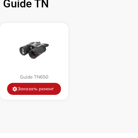
 Guide TN
1500 р
750 р
450 р
750 р
Guide TN650
850 р
Заказать ремонт
850 р
650 р
450 р