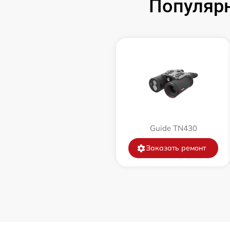
Популярн
Замена корпуса
Замена дисплея (экрана)
Прошивка (Обновление ПО)
Ремонт платы управления
(восстановление)
Guide TN430
Восстановление после попадания влаги
Заказать ремонт
Ремонт Wi-Fi
Ремонт разъема
Ремонт капиллярной трубки