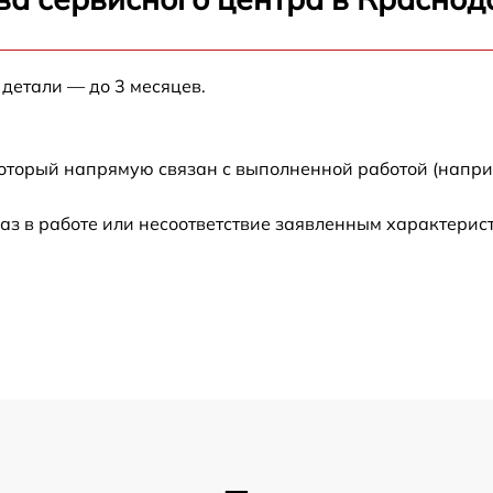
от 60 мин
 детали — до 3 месяцев.
от 60 мин
который напрямую связан с выполненной работой (напри
от 60 мин
аз в работе или несоответствие заявленным характери
от 60 мин
от 60 мин
от 60 мин
от 60 мин
от 60 мин