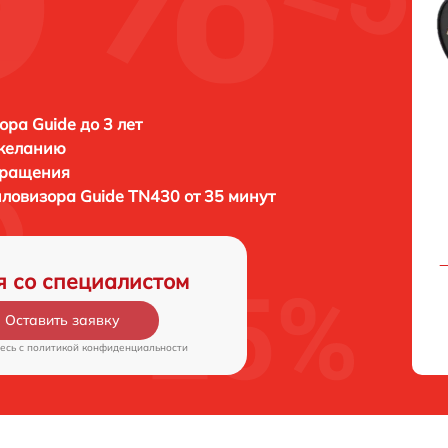
ора Guide до 3 лет
 желанию
бращения
пловизора
Guide TN430 от 35 минут
я со специалистом
Оставить заявку
есь c
политикой конфиденциальности