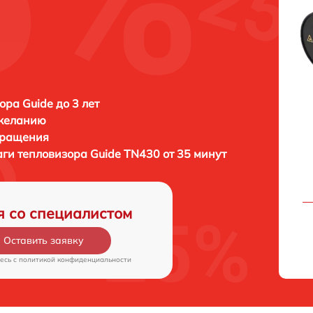
ора Guide до 3 лет
 желанию
бращения
аги тепловизора
Guide TN430 от 35 минут
я со специалистом
Оставить заявку
есь c
политикой конфиденциальности