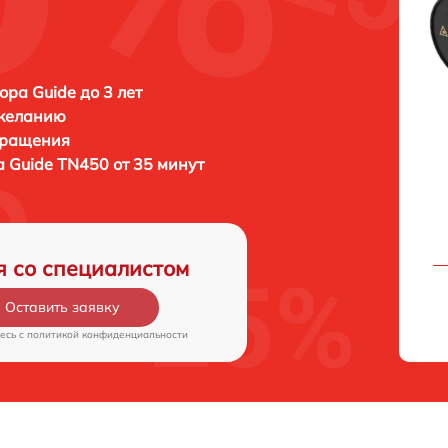
ора Guide до 3 лет
 желанию
бращения
а
Guide TN450 от 35 минут
я со специалистом
Оставить заявку
есь c
политикой конфиденциальности