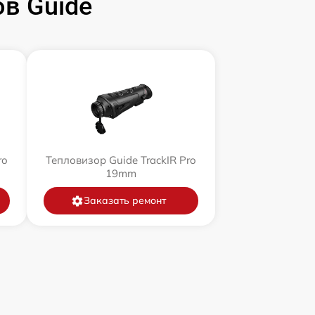
в Guide
ro
Тепловизор Guide TrackIR Pro
19mm
Заказать ремонт