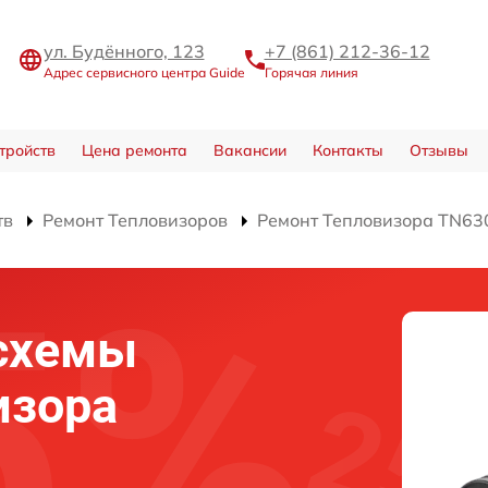
ул. Будённого, 123
+7 (861) 212-36-12
Адрес сервисного центра Guide
Горячая линия
тройств
Цена ремонта
Вакансии
Контакты
Отзывы
тв
Ремонт Тепловизоров
Ремонт Тепловизора TN63
схемы
изора