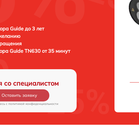
ора Guide до 3 лет
 желанию
бращения
зора
Guide TN630 от 35 минут
я со специалистом
Оставить заявку
есь c
политикой конфиденциальности