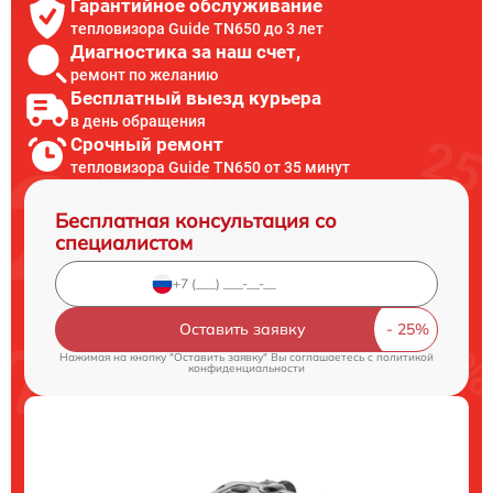
Гарантийное обслуживание
тепловизора Guide TN650 до 3 лет
Диагностика за наш счет,
ремонт по желанию
Бесплатный выезд курьера
в день обращения
Срочный ремонт
тепловизора Guide TN650 от 35 минут
Бесплатная консультация со
специалистом
Оставить заявку
Нажимая на кнопку "Оставить заявку" Вы соглашаетесь c
политикой
конфиденциальности