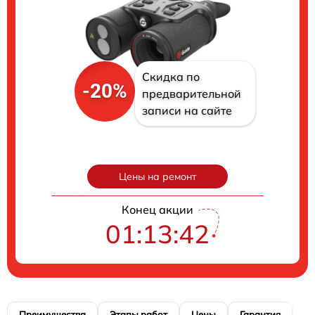
Скидка по
-20%
предварительной
записи на сайте
Цены на ремонт
Конец акции
01:13:41
Преимущества
Этапы работ
Цены
Гарантия
М