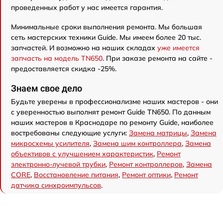
проведенных работ у нас имеется гарантия.
Минимальные сроки выполнения ремонта. Мы большая
сеть мастерских техники Guide. Мы имеем более 20 тыс.
запчастей. И возможно на наших складах
уже имеется
запчасть на модель TN650
. При заказе ремонта на сайте -
предоставляется скидка -25%.
Знаем свое дело
Будьте уверены в профессионализме наших мастеров - они
с уверенностью выполнят ремонт Guide TN650. По данным
наших мастеров в Краснодаре по ремонту Guide, наиболее
востребованы следующие услуги:
Замена матрицы
,
Замена
микросхемы усилителя
,
Замена шим контроллера
,
Замена
объективов с улучшением характеристик
,
Ремонт
электронно-лучевой трубки
,
Ремонт контроллеров
,
Замена
CORE
,
Восстановление питания
,
Ремонт оптики
,
Ремонт
датчика синхроимпульсов
.