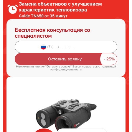
Замена объективов с улучшением
характеристик тепловизора
Guide TN650 от 35 минут
Бесплатная консультация со
специалистом
Оставить заявку
Нажимая на кнопку "Оставить заявку" Вы соглашаетесь c
политикой
конфиденциальности